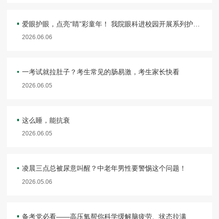
爱眼护眼，点亮“睛”彩童年！ 我院眼科进校园开展系列护眼活动
2026.06.06
一考试就拉肚子？考生常见的肠易激，考生家长快看
2026.06.05
这么睡，能抗衰
2026.06.05
凌晨三点总被尿意叫醒？中老年男性要警惕这个问题！
2026.05.06
备考党必看——高压氧帮你科学缓解脑疲劳、状态拉满